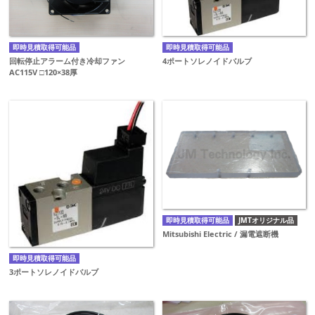
即時見積取得可能品
即時見積取得可能品
回転停止アラーム付き冷却ファン
4ポートソレノイドバルブ
AC115V □120×38厚
即時見積取得可能品
JMTオリジナル品
Mitsubishi Electric / 漏電遮断機
即時見積取得可能品
3ポートソレノイドバルブ