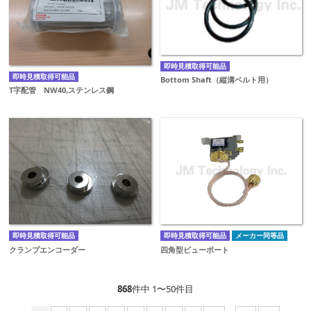
即時見積取得可能品
即時見積取得可能品
Bottom Shaft（縦溝ベルト用）
T字配管 NW40,ステンレス鋼
即時見積取得可能品
即時見積取得可能品
メーカー同等品
クランプエンコーダー
四角型ビューポート
868
件中 1〜50件目