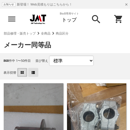
新登場！ Web見積もりはこちらから！
お知らせ
BtoB専用サイト
トップ
部品修理・販売トップ
全商品
商品区分
メーカー同等品
868
件中 1〜50件目
並び替え
表示切替