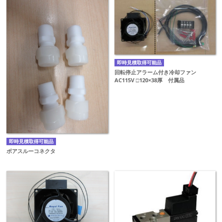
即時見積取得可能品
回転停止アラーム付き冷却ファン
AC115V □120×38厚 付属品
即時見積取得可能品
ボアスルーコネクタ