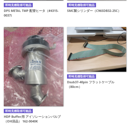
即時見積取得可能品
即時見積取得可能品
DPS METAL TMP 配管ヒータ（#4315-
SMC製シリンダー（C96SDB32-25C）
0037)
即時見積取得可能品
Dsub37-40pin フラットケーブル
（80cm）
即時見積取得可能品
HDP Buffer用 アイソレーションバルブ
（OH済品） 162-0040K