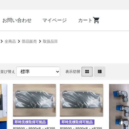
お問い合わせ
マイページ
カート
全商品
部品販売
取扱品目
並び替え
表示切替
即時見積取得可能品
即時見積取得可能品
PI9500・9500xR・xR200
PI9500・9500xR・xR200