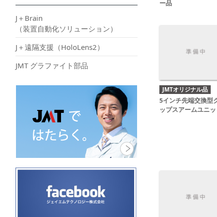
ー品
J＋Brain
（装置自動化ソリューション）
J＋遠隔支援（HoloLens2）
JMT グラファイト部品
JMTオリジナル品
5インチ先端交換型
ップスアームユニッ