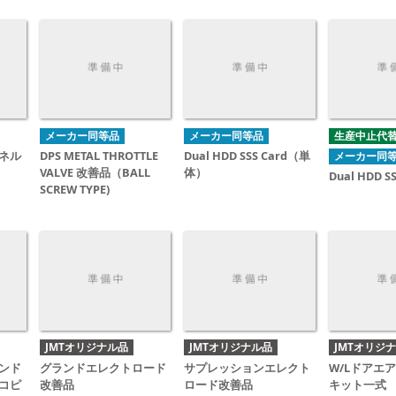
メーカー同等品
メーカー同等品
生産中止代
ネル
DPS METAL THROTTLE
Dual HDD SSS Card（単
メーカー同
VALVE 改善品（BALL
体）
Dual HDD S
SCREW TYPE)
JMTオリジナル品
JMTオリジナル品
JMTオリジ
ンド
グランドエレクトロード
サプレッションエレクト
W/Lドアエ
コピ
改善品
ロード改善品
キット一式