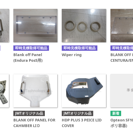
即時見積取得可能品
即時見積取得可能品
即時見積取
Blank off Panel
Wiper ring
BLANK OFF 
(Endura Pos5用)
CENTURA/E
JMTオリジナル品
JMTオリジナル品
BLANK OFF PANEL FOR
HDP PLUS 3 PEICE LID
Opteon SF
CAHMBER LIＤ
COVER
ポリ容器)