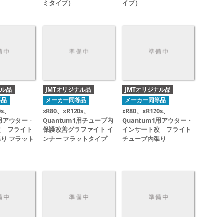
ミタイプ）
イプ）
ナル品
JMTオリジナル品
JMTオリジナル品
等品
メーカー同等品
メーカー同等品
0s、
xR80、xR120s、
xR80、xR120s、
1用アウター・
Quantum1用チューブ内
Quantum1用アウター・
改 フライト
保護改善グラファイト イ
インサート改 フライト
り フラット
ンナー フラットタイプ
チューブ内張り