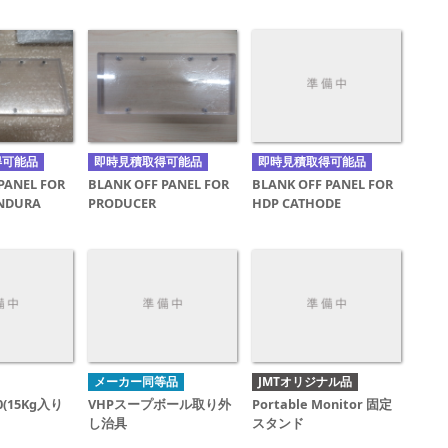
得可能品
即時見積取得可能品
即時見積取得可能品
PANEL FOR
BLANK OFF PANEL FOR
BLANK OFF PANEL FOR
NDURA
PRODUCER
HDP CATHODE
メーカー同等品
JMTオリジナル品
10(15Kg入り
VHPスープボール取り外
Portable Monitor 固定
し治具
スタンド