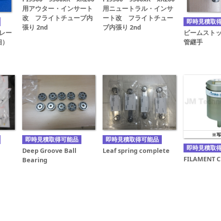
用アウター・インサート
用ニュートラル・インサ
改 フライトチューブ内
ート改 フライトチュー
即時見積取
張り 2nd
ブ内張り 2nd
ブレー
ビームスト
3相）
管継手
即時見積取得可能品
即時見積取得可能品
即時見積取
Deep Groove Ball
Leaf spring complete
FILAMENT C
Bearing