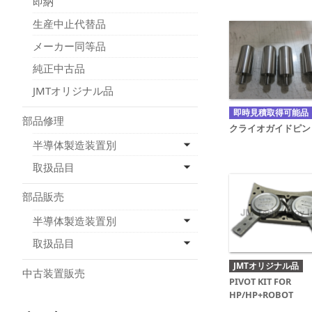
即納
生産中止代替品
メーカー同等品
純正中古品
JMTオリジナル品
即時見積取得可能品
部品修理
クライオガイドピン
半導体製造装置別
取扱品目
部品販売
半導体製造装置別
取扱品目
JMTオリジナル品
中古装置販売
PIVOT KIT FOR
HP/HP+ROBOT