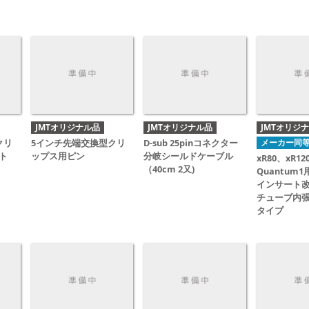
JMTオリジナル品
JMTオリジナル品
JMTオリジ
クリ
5インチ先端交換型クリ
D-sub 25pinコネクター
メーカー同
ト
ップス用ピン
分岐シールドケーブル
xR80、xR12
（40cm 2又)
Quantum
インサート
チューブ内張
タイプ