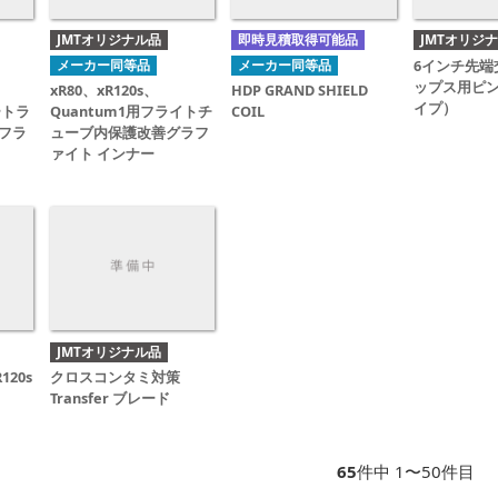
JMTオリジナル品
即時見積取得可能品
JMTオリジ
6インチ先端
メーカー同等品
メーカー同等品
ップス用ピ
xR80、xR120s、
HDP GRAND SHIELD
イプ）
ートラ
Quantum1用フライトチ
COIL
フラ
ューブ内保護改善グラフ
ァイト インナー
JMTオリジナル品
R120s
クロスコンタミ対策
Transfer ブレード
65
件中 1〜50件目