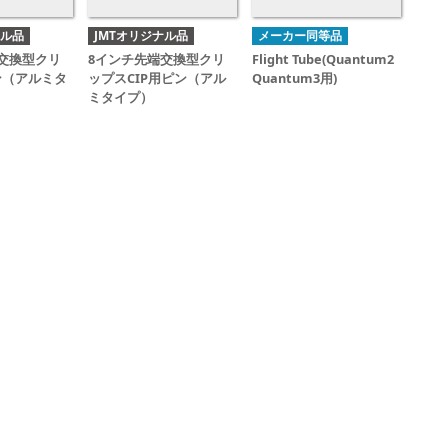
ナル品
JMTオリジナル品
メーカー同等品
交換型クリ
8インチ先端交換型クリ
Flight Tube(Quantum2
ン（アルミタ
ップスCIP用ピン（アル
Quantum3用)
ミタイプ）