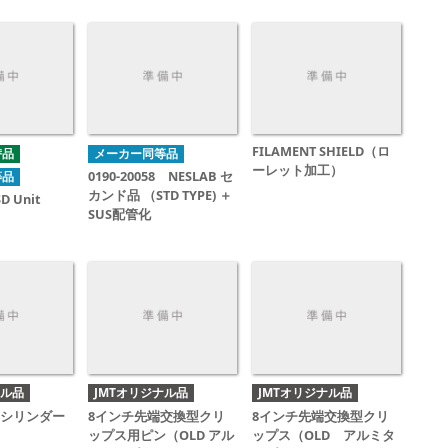
FILAMENT SHIELD（ロ
替品
メーカー同等品
ーレット加工）
0190-20058 NESLAB セ
等品
カンド品 （STD TYPE) ＋
SD Unit
SUS配管化
ナル品
JMTオリジナル品
JMTオリジナル品
アシリンダー
8インチ先端交換型クリ
8インチ先端交換型クリ
ップス用ピン（OLD アル
ップス（OLD アルミタ