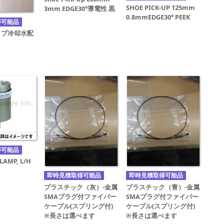
SHOE PICK-UP 125mm
3mm EDGE30°導電性 黒
0.8mmEDGE30° PEEK
得可能品
ップ冷却水配
得可能品
LAMP, L/H
即時見積取得可能品
即時見積取得可能品
プラスチック（灰）-金属
プラスチック（青）-金属
SMAプラグ付ファイバー
SMAプラグ付ファイバー
ケーブル(スプリング付)
ケーブル(スプリング付)
※長さは選べます
※長さは選べます