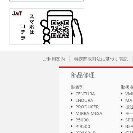
ご利用案内
特定商取引法に基づく表記
部品修理
装置別
取扱
CENTURA
VM
ENDURA
MA
PRODUCER
搬
MIRRA MESA
モ
P5000
SP
PI9500
BE
PI9500xR
洗