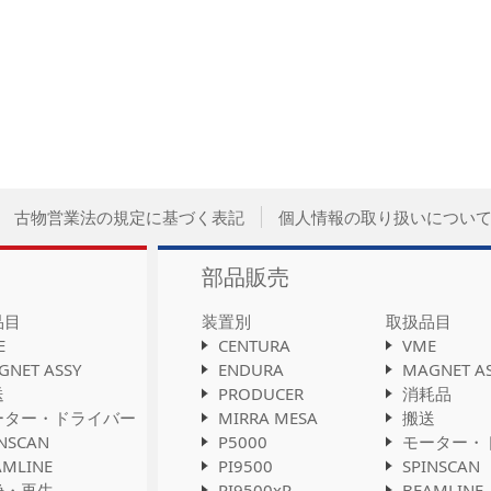
古物営業法の規定に基づく表記
個人情報の取り扱いについ
部品販売
品目
装置別
取扱品目
E
CENTURA
VME
GNET ASSY
ENDURA
MAGNET A
送
PRODUCER
消耗品
ーター・ドライバー
MIRRA MESA
搬送
INSCAN
P5000
モーター・
AMLINE
PI9500
SPINSCAN
浄・再生
PI9500xR
BEAMLINE