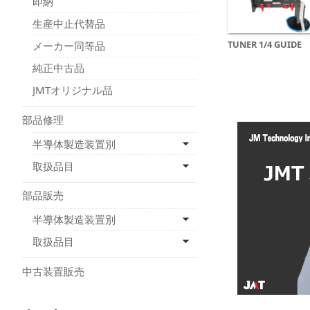
即納
生産中止代替品
TUNER 1/4 GUIDE
メーカー同等品
純正中古品
JMTオリジナル品
部品修理
半導体製造装置別
取扱品目
部品販売
半導体製造装置別
取扱品目
中古装置販売