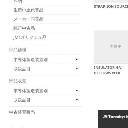
即納
STRAP, ION SOURC
生産中止代替品
メーカー同等品
純正中古品
JMTオリジナル品
部品修理
半導体製造装置別
INSULATOR H.V.
取扱品目
BELLOWS PEEK
部品販売
半導体製造装置別
取扱品目
中古装置販売