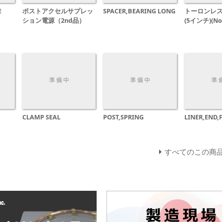
E
ポストアクセルサプレッ
SPACER,BEARING LONG
トーロンレ
ション電源（2nd品）
(5インチ)(N
CLAMP SEAL
POST,SPRING
LINER,END,
すべてのこの商