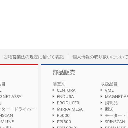
古物営業法の規定に基づく表記
個人情報の取り扱いについ
部品販売
品目
装置別
取扱品目
E
CENTURA
VME
GNET ASSY
ENDURA
MAGNET A
送
PRODUCER
消耗品
ーター・ドライバー
MIRRA MESA
搬送
INSCAN
P5000
モーター・
AMLINE
PI9500
SPINSCAN
浄・再生
PI9500xR
BEAMLINE