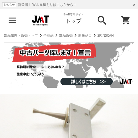
新登場！ Web見積もりはこちらから！
お知らせ
BtoB専用サイト
トップ
部品修理・販売トップ
全商品
部品販売
取扱品目
SPINSCAN