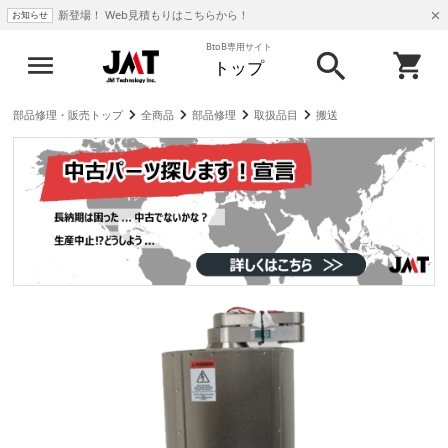
新登場！ Web見積もりはこちらから！
お知らせ
BtoB専用サイト
トップ
部品修理・販売トップ
全商品
部品修理
取扱品目
搬送